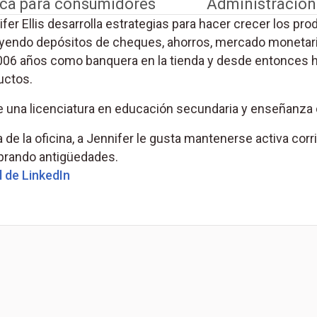
ca para consumidores
Administración
fer Ellis desarrolla estrategias para hacer crecer los p
uyendo depósitos de cheques, ahorros, mercado monetario
006 años como banquera en la tienda y desde entonces 
uctos.
e una licenciatura en educación secundaria y enseñanza 
 de la oficina, a Jennifer le gusta mantenerse activa cor
rando antigüedades.
(Se abre en una pestaña nueva)
l de LinkedIn