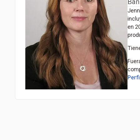
Ban
Jenni
incl
en 2
prod
Tien
Fuera
comp
Perfi