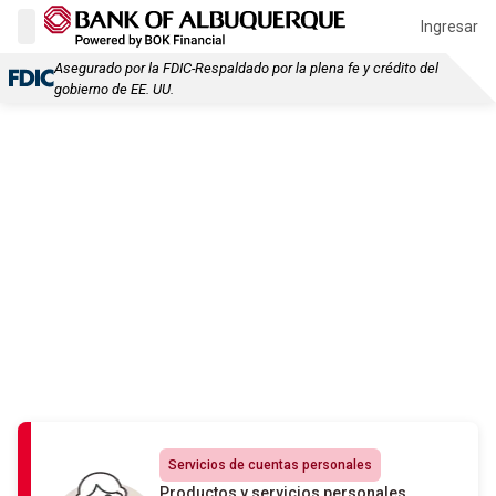
Ingresar
Asegurado por la FDIC-Respaldado por la plena fe y crédito del
gobierno de EE. UU.
¿Qué podemos ayudarle a
encontrar?
CD
Cuenta de cheques personal
Planificación financiera
Hipotecas
Número de ruta
Páginas recomendadas
Servicios de cuentas personales
Productos y servicios personales