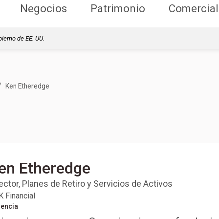
Negocios
Patrimonio
Comercial
bierno de EE. UU.
/
Ken Etheredge
en Etheredge
ector, Planes de Retiro y Servicios de Activos
 Financial
iencia