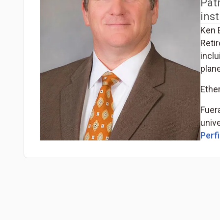
Pat
inst
Ken E
Retir
inclu
plane
Ethe
Fuera
unive
Perfi