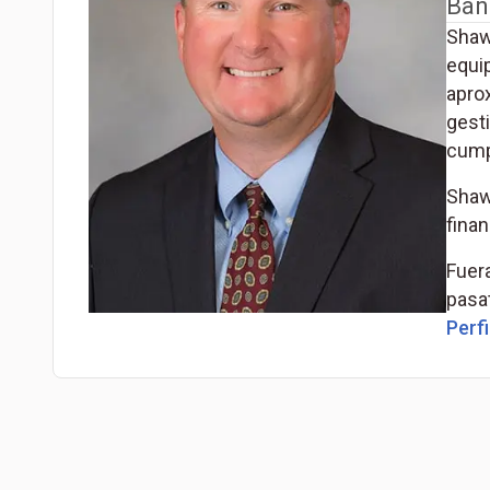
Ban
Shaw
equi
apro
gesti
cump
Shaw
finan
Fuera
pasat
Perfi