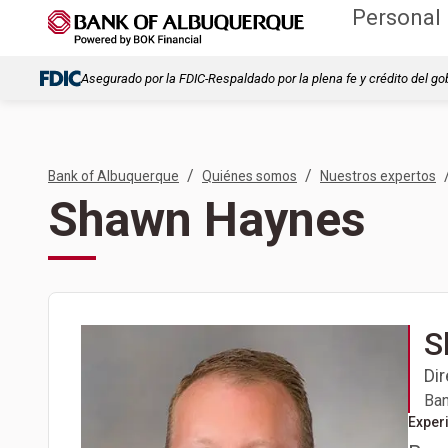
Personal
Asegurado por la FDIC-Respaldado por la plena fe y crédito del go
/
/
Bank of Albuquerque
Quiénes somos
Nuestros expertos
Shawn Haynes
S
Di
Ban
Exper